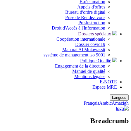
E-réclamation
Appels d'offres
Bureau d'ordre digital
Prise de Rendez-vous
Pre-instruction
Droit d'Accès à l'Information
Dossiers spéciaux
Coopération internationale
Dossier covid19
Manarat Al Motawassit
système de management iso 9001
Politique Qualité
Engagement de la direction
Manuel de qualité
Mentions légales
E-NOTE
Espace MRE
Langues
Français
Arabic
Amazigh
Breadcrumb