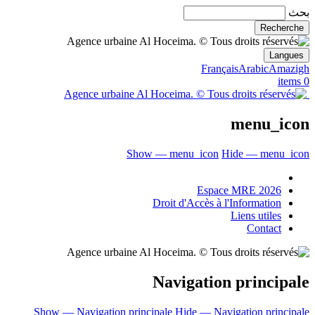
بحث
Langues
Français
Arabic
Amazigh
0 items
menu_icon
Show — menu_icon
Hide — menu_icon
Espace MRE 2026
Droit d'Accès à l'Information
Liens utiles
Contact
Navigation principale
Show — Navigation principale
Hide — Navigation principale