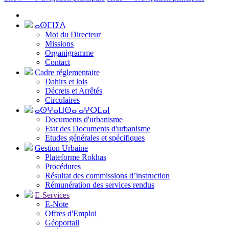
ⴰⵙⵎⵏⵉⴷ
Mot du Directeur
Missions
Organigramme
Contact
Cadre réglementaire
Dahirs et lois
Décrets et Arrêtés
Circulaires
ⴰⵙⵖⴰⵡⵙⴰ ⴰⵖⵔⵎⴰⵏ
Documents d'urbanisme
Etat des Documents d'urbanisme
Etudes générales et spécifiques
Gestion Urbaine
Plateforme Rokhas
Procédures
Résultat des commissions d’instruction
Rémunération des services rendus
E-Services
E-Note
Offres d'Emploi
Géoportail