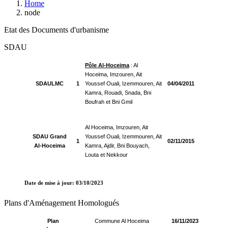
Home
node
Etat des Documents d'urbanisme
SDAU
Pôle Al-Hoceima
: Al
Hoceima, Imzouren, Ait
SDAULMC
1
Youssef Ouali, Izemmouren, Ait
04/04/2011
Kamra, Rouadi, Snada, Bni
Boufrah et Bni Gmil
Al Hoceima, Imzouren, Ait
SDAU Grand
Youssef Ouali, Izemmouren, Ait
1
02/11/2015
Al-Hoceima
Kamra, Ajdir, Bni Bouyach,
Louta et Nekkour
Date de mise à jour: 03/10/2023
Plans d'Aménagement Homologués
Plan
Commune Al Hoceima
16/11/2023