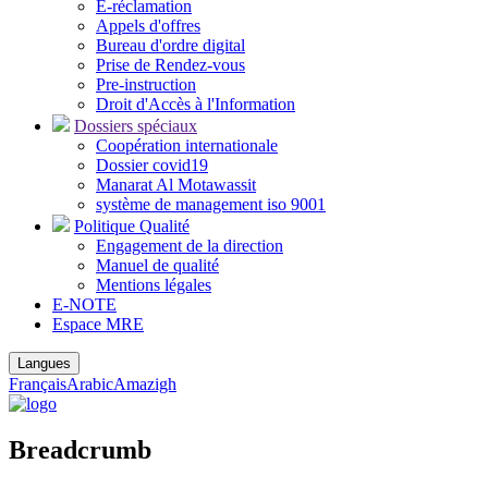
E-réclamation
Appels d'offres
Bureau d'ordre digital
Prise de Rendez-vous
Pre-instruction
Droit d'Accès à l'Information
Dossiers spéciaux
Coopération internationale
Dossier covid19
Manarat Al Motawassit
système de management iso 9001
Politique Qualité
Engagement de la direction
Manuel de qualité
Mentions légales
E-NOTE
Espace MRE
Langues
Français
Arabic
Amazigh
Breadcrumb