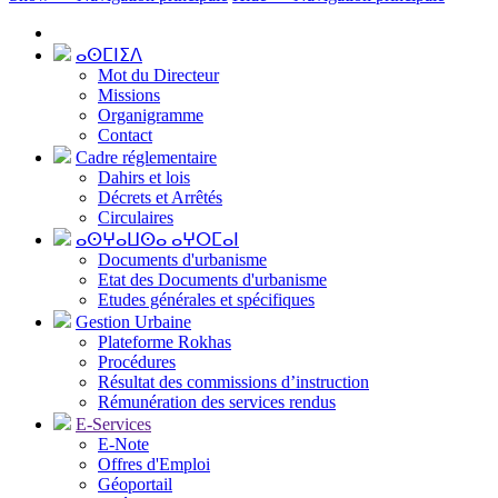
ⴰⵙⵎⵏⵉⴷ
Mot du Directeur
Missions
Organigramme
Contact
Cadre réglementaire
Dahirs et lois
Décrets et Arrêtés
Circulaires
ⴰⵙⵖⴰⵡⵙⴰ ⴰⵖⵔⵎⴰⵏ
Documents d'urbanisme
Etat des Documents d'urbanisme
Etudes générales et spécifiques
Gestion Urbaine
Plateforme Rokhas
Procédures
Résultat des commissions d’instruction
Rémunération des services rendus
E-Services
E-Note
Offres d'Emploi
Géoportail