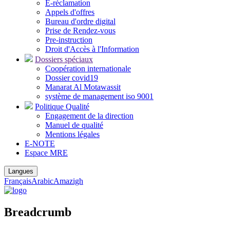
E-réclamation
Appels d'offres
Bureau d'ordre digital
Prise de Rendez-vous
Pre-instruction
Droit d'Accès à l'Information
Dossiers spéciaux
Coopération internationale
Dossier covid19
Manarat Al Motawassit
système de management iso 9001
Politique Qualité
Engagement de la direction
Manuel de qualité
Mentions légales
E-NOTE
Espace MRE
Langues
Français
Arabic
Amazigh
Breadcrumb