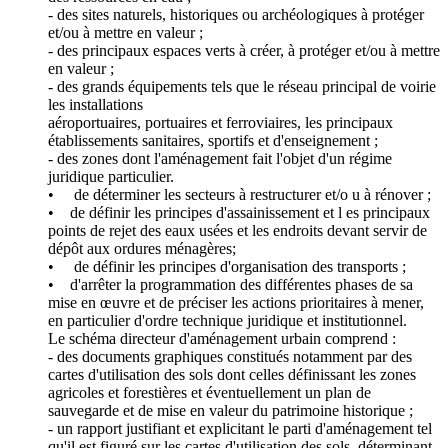
- des sites naturels, historiques ou archéologiques à protéger
et/ou à mettre en valeur ;
- des principaux espaces verts à créer, à protéger et/ou à mettre
en valeur ;
- des grands équipements tels que le réseau principal de voirie
les installations
aéroportuaires, portuaires et ferroviaires, les principaux
établissements sanitaires, sportifs et d'enseignement ;
- des zones dont l'aménagement fait l'objet d'un régime
juridique particulier.
• de déterminer les secteurs à restructurer et/o u à rénover ;
• de définir les principes d'assainissement et l es principaux
points de rejet des eaux usées et les endroits devant servir de
dépôt aux ordures ménagères;
• de définir les principes d'organisation des transports ;
• d'arrêter la programmation des différentes phases de sa
mise en œuvre et de préciser les actions prioritaires à mener,
en particulier d'ordre technique juridique et institutionnel.
Le schéma directeur d'aménagement urbain comprend :
- des documents graphiques constitués notamment par des
cartes d'utilisation des sols dont celles définissant les zones
agricoles et forestières et éventuellement un plan de
sauvegarde et de mise en valeur du patrimoine historique ;
- un rapport justifiant et explicitant le parti d'aménagement tel
qu'il est figuré sur les cartes d'utilisation des sols, déterminant