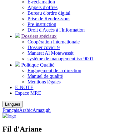
E-réclamation
Appels d'offres
Bureau d'ordre digital
Prise de Rendez-vous
Pre-instruction
Droit d'Accès à l'Information
Dossiers spéciaux
Coopération internationale
Dossier covid19
Manarat Al Motawassit
système de management iso 9001
Politique Qualité
Engagement de la direction
Manuel de qualité
Mentions légales
E-NOTE
Espace MRE
Langues
Français
Arabic
Amazigh
Fil d'Ariane