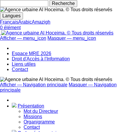
Rechecher
Langues
Français
Arabic
Amazigh
0 élément
Afficher — menu_icon
Masquer — menu_icon
menu_icon
Espace MRE 2026
Droit d'Accès à l'Information
Liens utiles
Contact
Afficher — Navigation principale
Masquer — Navigation
principale
Navigation
principale
Présentation
Mot du Directeur
Missions
Organigramme
Contact