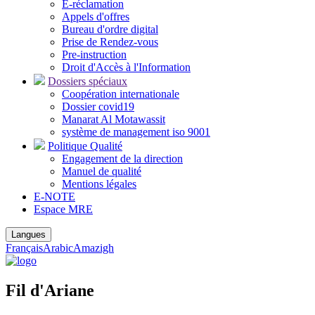
E-réclamation
Appels d'offres
Bureau d'ordre digital
Prise de Rendez-vous
Pre-instruction
Droit d'Accès à l'Information
Dossiers spéciaux
Coopération internationale
Dossier covid19
Manarat Al Motawassit
système de management iso 9001
Politique Qualité
Engagement de la direction
Manuel de qualité
Mentions légales
E-NOTE
Espace MRE
Langues
Français
Arabic
Amazigh
Fil d'Ariane