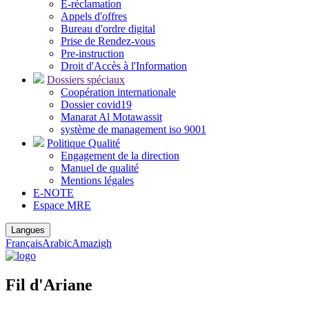
E-réclamation
Appels d'offres
Bureau d'ordre digital
Prise de Rendez-vous
Pre-instruction
Droit d'Accès à l'Information
Dossiers spéciaux
Coopération internationale
Dossier covid19
Manarat Al Motawassit
système de management iso 9001
Politique Qualité
Engagement de la direction
Manuel de qualité
Mentions légales
E-NOTE
Espace MRE
Langues
Français
Arabic
Amazigh
Fil d'Ariane