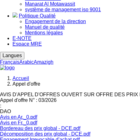
Manarat Al Motawassit
système de management iso 9001
Politique Qualité
Engagement de la direction
Manuel de qualité
Mentions légales
E-NOTE
Espace MRE
Langues
Français
Arabic
Amazigh
Accueil
Appel d'offre
Fil
d'Ariane
AVIS D'APPEL D'OFFRES OUVERT SUR OFFRE DES PRIX N
Appel d'offre N° :
03/2026
:
DAO
Avis en Ar._0.pdf
Avis en Fr._0.pdf
Bordereau des prix global - DCE.pdf
Décomposition des prix global - DCE.pdf
Engagement Irrevocable d'achat.pdf