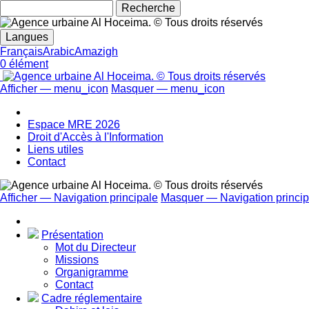
Rechecher
Langues
Français
Arabic
Amazigh
0 élément
Afficher — menu_icon
Masquer — menu_icon
menu_icon
Espace MRE 2026
Droit d'Accès à l'Information
Liens utiles
Contact
Afficher — Navigation principale
Masquer — Navigation princip
Navigation
principale
Présentation
Mot du Directeur
Missions
Organigramme
Contact
Cadre réglementaire