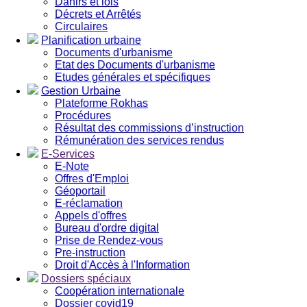
Dahirs et lois
Décrets et Arrêtés
Circulaires
Planification urbaine
Documents d'urbanisme
Etat des Documents d'urbanisme
Etudes générales et spécifiques
Gestion Urbaine
Plateforme Rokhas
Procédures
Résultat des commissions d’instruction
Rémunération des services rendus
E-Services
E-Note
Offres d'Emploi
Géoportail
E-réclamation
Appels d'offres
Bureau d'ordre digital
Prise de Rendez-vous
Pre-instruction
Droit d'Accès à l'Information
Dossiers spéciaux
Coopération internationale
Dossier covid19