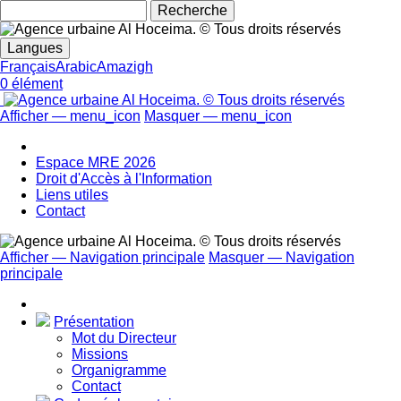
Rechecher
Langues
Français
Arabic
Amazigh
0 élément
Afficher — menu_icon
Masquer — menu_icon
menu_icon
Espace MRE 2026
Droit d'Accès à l'Information
Liens utiles
Contact
Afficher — Navigation principale
Masquer — Navigation
principale
Navigation
principale
Présentation
Mot du Directeur
Missions
Organigramme
Contact