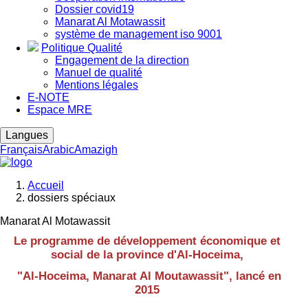
Dossier covid19
Manarat Al Motawassit
système de management iso 9001
Politique Qualité
Engagement de la direction
Manuel de qualité
Mentions légales
E-NOTE
Espace MRE
Langues
Français
Arabic
Amazigh
Accueil
dossiers spéciaux
Fil
d'Ariane
Manarat Al Motawassit
Le programme de développement économique et
social de la province d'Al-Hoceima,
"Al-Hoceima, Manarat Al Moutawassit", lancé en
2015