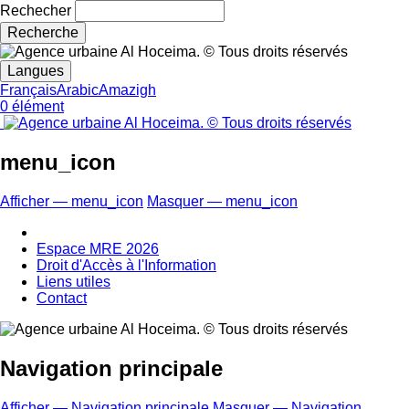
Rechecher
Langues
Français
Arabic
Amazigh
0 élément
menu_icon
Afficher — menu_icon
Masquer — menu_icon
Espace MRE 2026
Droit d'Accès à l'Information
Liens utiles
Contact
Navigation principale
Afficher — Navigation principale
Masquer — Navigation