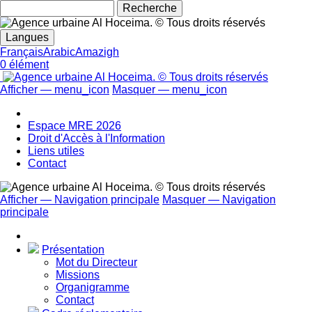
Rechecher
Langues
Français
Arabic
Amazigh
0 élément
Afficher — menu_icon
Masquer — menu_icon
menu_icon
Espace MRE 2026
Droit d'Accès à l'Information
Liens utiles
Contact
Afficher — Navigation principale
Masquer — Navigation
principale
Navigation
principale
Présentation
Mot du Directeur
Missions
Organigramme
Contact