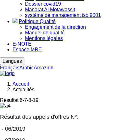
Dossier covid19
Manarat Al Motawassit
système de management iso 9001
Politique Qualité
Engagement de la direction
Manuel de qualité
Mentions légales
E-NOTE
Espace MRE
Langues
Français
Arabic
Amazigh
Accueil
Actualités
Fil
d'Ariane
Résultat 6-7-8-19
Image
Résultat des appels d'offres N°: 
 - 06/2019 