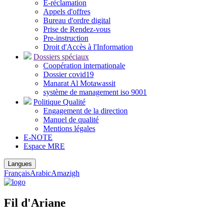
E-réclamation
Appels d'offres
Bureau d'ordre digital
Prise de Rendez-vous
Pre-instruction
Droit d'Accès à l'Information
Dossiers spéciaux
Coopération internationale
Dossier covid19
Manarat Al Motawassit
système de management iso 9001
Politique Qualité
Engagement de la direction
Manuel de qualité
Mentions légales
E-NOTE
Espace MRE
Langues
Français
Arabic
Amazigh
Fil d'Ariane