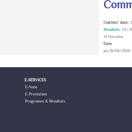
Commi
Guichet/ date
Résultats
GU 10
Al Hoceima
Date
jeu 10/09/2020 
E-SERVICES
E-Note
E-Prestation
Programes & Résultats