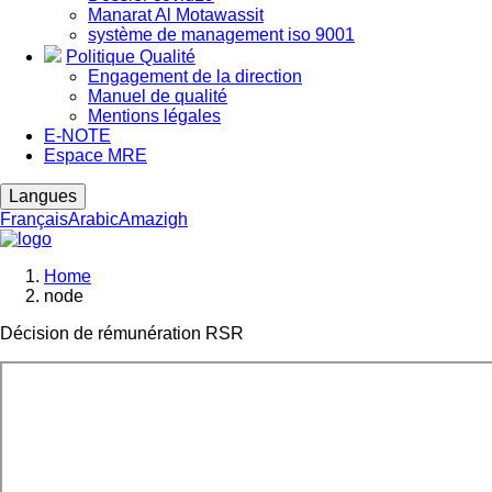
Manarat Al Motawassit
système de management iso 9001
Politique Qualité
Engagement de la direction
Manuel de qualité
Mentions légales
E-NOTE
Espace MRE
Langues
Français
Arabic
Amazigh
Home
node
Breadcrumb
Décision de rémunération RSR