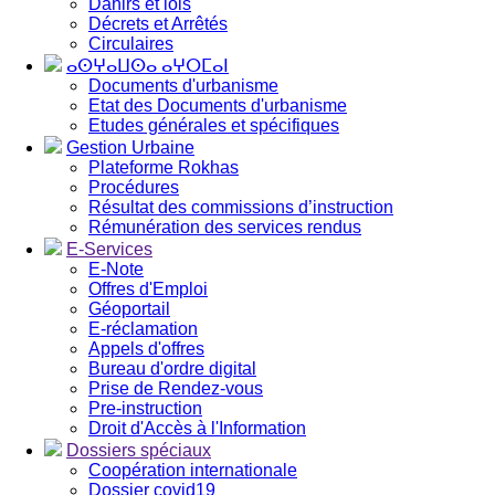
Dahirs et lois
Décrets et Arrêtés
Circulaires
ⴰⵙⵖⴰⵡⵙⴰ ⴰⵖⵔⵎⴰⵏ
Documents d'urbanisme
Etat des Documents d'urbanisme
Etudes générales et spécifiques
Gestion Urbaine
Plateforme Rokhas
Procédures
Résultat des commissions d’instruction
Rémunération des services rendus
E-Services
E-Note
Offres d'Emploi
Géoportail
E-réclamation
Appels d'offres
Bureau d'ordre digital
Prise de Rendez-vous
Pre-instruction
Droit d'Accès à l'Information
Dossiers spéciaux
Coopération internationale
Dossier covid19