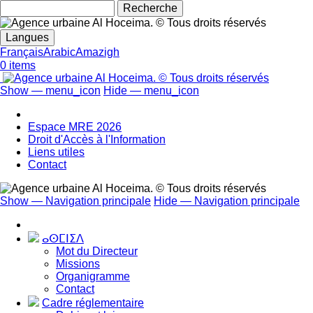
Search
Langues
Français
Arabic
Amazigh
0 items
Show — menu_icon
Hide — menu_icon
menu_icon
Espace MRE 2026
Droit d'Accès à l'Information
Liens utiles
Contact
Show — Navigation principale
Hide — Navigation principale
Navigation
principale
ⴰⵙⵎⵏⵉⴷ
Mot du Directeur
Missions
Organigramme
Contact
Cadre réglementaire