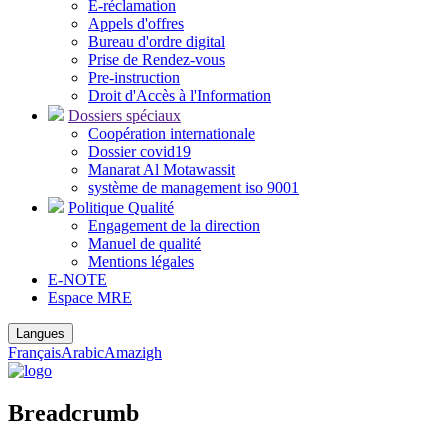
E-réclamation
Appels d'offres
Bureau d'ordre digital
Prise de Rendez-vous
Pre-instruction
Droit d'Accès à l'Information
Dossiers spéciaux
Coopération internationale
Dossier covid19
Manarat Al Motawassit
système de management iso 9001
Politique Qualité
Engagement de la direction
Manuel de qualité
Mentions légales
E-NOTE
Espace MRE
Langues
Français
Arabic
Amazigh
Breadcrumb