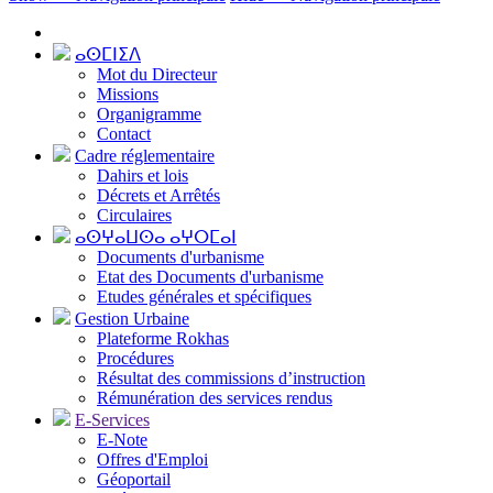
ⴰⵙⵎⵏⵉⴷ
Mot du Directeur
Missions
Organigramme
Contact
Cadre réglementaire
Dahirs et lois
Décrets et Arrêtés
Circulaires
ⴰⵙⵖⴰⵡⵙⴰ ⴰⵖⵔⵎⴰⵏ
Documents d'urbanisme
Etat des Documents d'urbanisme
Etudes générales et spécifiques
Gestion Urbaine
Plateforme Rokhas
Procédures
Résultat des commissions d’instruction
Rémunération des services rendus
E-Services
E-Note
Offres d'Emploi
Géoportail