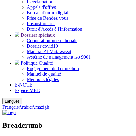
E-réclamation
Appels d'offres
Bureau d'ordre digital
Prise de Rendez-vous
Pre-instruction
Droit d'Accès à l'Information
Dossiers spéciaux
Coopération internationale
Dossier covid19
Manarat Al Motawassit
système de management iso 9001
Politique Qualité
Engagement de la direction
Manuel de qualité
Mentions légales
E-NOTE
Espace MRE
Langues
Français
Arabic
Amazigh
Breadcrumb