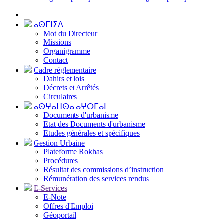
ⴰⵙⵎⵏⵉⴷ
Mot du Directeur
Missions
Organigramme
Contact
Cadre réglementaire
Dahirs et lois
Décrets et Arrêtés
Circulaires
ⴰⵙⵖⴰⵡⵙⴰ ⴰⵖⵔⵎⴰⵏ
Documents d'urbanisme
Etat des Documents d'urbanisme
Etudes générales et spécifiques
Gestion Urbaine
Plateforme Rokhas
Procédures
Résultat des commissions d’instruction
Rémunération des services rendus
E-Services
E-Note
Offres d'Emploi
Géoportail