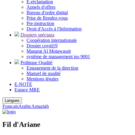
E-réclamation
Appels d'offres
Bureau d'ordre digital
Prise de Rendez-vous
Pre-instruction
Droit d'Accès à l'Information
Dossiers spéciaux
Coopération internationale
Dossier covid19
Manarat Al Motawassit
système de management iso 9001
Politique Qualité
Engagement de la direction
Manuel de qualité
Mentions légales
E-NOTE
Espace MRE
Langues
Français
Arabic
Amazigh
Fil d'Ariane