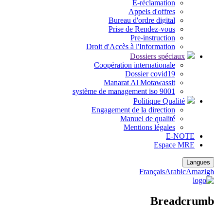
E-réclamation
Appels d'offres
Bureau d'ordre digital
Prise de Rendez-vous
Pre-instruction
Droit d'Accès à l'Information
Dossiers spéciaux
Coopération internationale
Dossier covid19
Manarat Al Motawassit
système de management iso 9001
Politique Qualité
Engagement de la direction
Manuel de qualité
Mentions légales
E-NOTE
Espace MRE
Langues
Français
Arabic
Amazigh
Breadcrumb