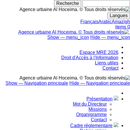
بحث
Langues
Français
Arabic
Amazigh
0 items
Show — menu_icon
Hide — menu_icon
menu_icon
Espace MRE 2026
Droit d'Accès à l'Information
Liens utiles
Contact
Show — Navigation principale
Hide — Navigation principale
Navigation
principale
Présentation
Mot du Directeur
Missions
Organigramme
Contact
Cadre réglementaire