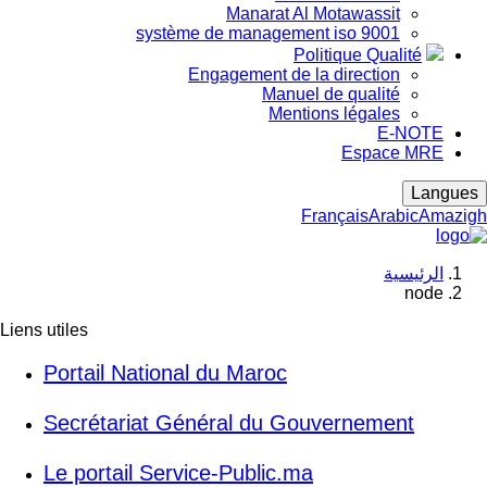
Manarat Al Motawassit
système de management iso 9001
Politique Qualité
Engagement de la direction
Manuel de qualité
Mentions légales
E-NOTE
Espace MRE
Langues
Français
Arabic
Amazigh
الرئيسية
node
Breadcrumb
Liens utiles
Portail National du Maroc
Secrétariat Général du Gouvernement
Le portail Service-Public.ma