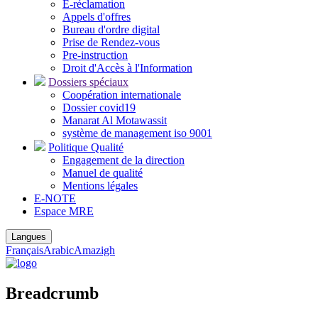
E-réclamation
Appels d'offres
Bureau d'ordre digital
Prise de Rendez-vous
Pre-instruction
Droit d'Accès à l'Information
Dossiers spéciaux
Coopération internationale
Dossier covid19
Manarat Al Motawassit
système de management iso 9001
Politique Qualité
Engagement de la direction
Manuel de qualité
Mentions légales
E-NOTE
Espace MRE
Langues
Français
Arabic
Amazigh
Breadcrumb