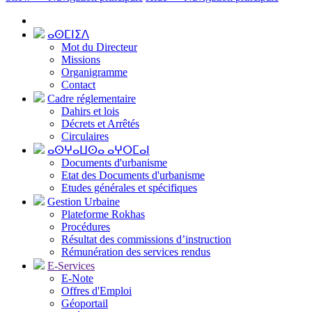
ⴰⵙⵎⵏⵉⴷ
Mot du Directeur
Missions
Organigramme
Contact
Cadre réglementaire
Dahirs et lois
Décrets et Arrêtés
Circulaires
ⴰⵙⵖⴰⵡⵙⴰ ⴰⵖⵔⵎⴰⵏ
Documents d'urbanisme
Etat des Documents d'urbanisme
Etudes générales et spécifiques
Gestion Urbaine
Plateforme Rokhas
Procédures
Résultat des commissions d’instruction
Rémunération des services rendus
E-Services
E-Note
Offres d'Emploi
Géoportail