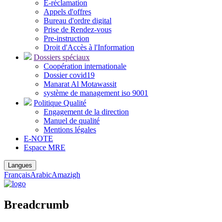
E-réclamation
Appels d'offres
Bureau d'ordre digital
Prise de Rendez-vous
Pre-instruction
Droit d'Accès à l'Information
Dossiers spéciaux
Coopération internationale
Dossier covid19
Manarat Al Motawassit
système de management iso 9001
Politique Qualité
Engagement de la direction
Manuel de qualité
Mentions légales
E-NOTE
Espace MRE
Langues
Français
Arabic
Amazigh
Breadcrumb