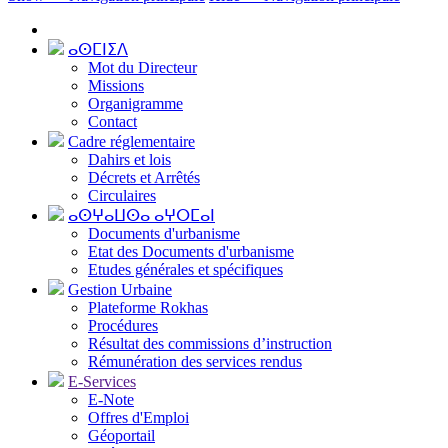
ⴰⵙⵎⵏⵉⴷ
Mot du Directeur
Missions
Organigramme
Contact
Cadre réglementaire
Dahirs et lois
Décrets et Arrêtés
Circulaires
ⴰⵙⵖⴰⵡⵙⴰ ⴰⵖⵔⵎⴰⵏ
Documents d'urbanisme
Etat des Documents d'urbanisme
Etudes générales et spécifiques
Gestion Urbaine
Plateforme Rokhas
Procédures
Résultat des commissions d’instruction
Rémunération des services rendus
E-Services
E-Note
Offres d'Emploi
Géoportail