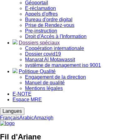
Géoportail
E-réclamation
Appels d'offres
Bureau d'ordre digital
Prise de Rendez-vous
Pre-instruction
Droit d'Accès à l'Information
Dossiers spéciaux
Coopération internationale
Dossier covid19
Manarat Al Motawassit
système de management iso 9001
Politique Qualité
Engagement de la direction
Manuel de qualité
Mentions légales
E-NOTE
Espace MRE
Langues
Français
Arabic
Amazigh
Fil d'Ariane