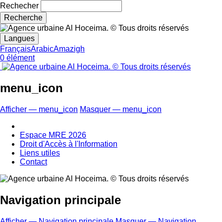
Rechecher
Langues
Français
Arabic
Amazigh
0 élément
menu_icon
Afficher — menu_icon
Masquer — menu_icon
Espace MRE 2026
Droit d'Accès à l'Information
Liens utiles
Contact
Navigation principale
Afficher — Navigation principale
Masquer — Navigation