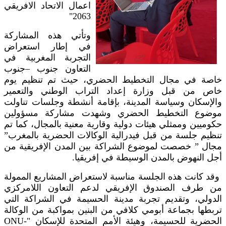
اعمال الاتحاد الافريقي
2063"
وتأتي هذه المشاركة
في إطار استعراض
التجربة المغربية في
التعاون جنوب –جنوب
خاصة في مجال التخطيط الحضري، حيث تم تنظيم يوم
خاص من قبل وزارة إعداد التراب الوطني والتعمير
والإسكان وسياسة المدينة، بإقامة أنشطة وجلسات تناولت
موضوع التخطيط الحضري وشهدت مشاركة مسؤولين
حكوميين وممثلي هيئات دولية وقارية معنية بالمجال، كما تم
تنظيم جلسة من قبل فيدرالية الوكالات الحضرية بالمغرب”
مجال ” خصصت لموضوع الشراكة بين المدن الإفريقية من
أجل النهوض بالمدن الوسيطة في إفريقيا.
وقد كانت هذه الجلسة مناسبة لاستعراض المشاريع الممولة
من طرف الصندوق الإفريقي لدعم التعاون اللامركزي
الدولي، وتقديم تجربة مدينة الحسيمة في الشراكة التي
تربطها بجماعة أبومي كلافي من البنين بمواكبة من الوكالة
الحضرية للحسيمة، وهيئة الأمم المتحدة للإسكان "ONU-