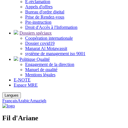
E-réclamation
Appels d'offres
Bureau d'ordre digital
Prise de Rendez-vous
Pre-instruction
Droit d'Accès à l'Information
Dossiers spéciaux
Coopération internationale
Dossier covid19
Manarat Al Motawassit
système de management iso 9001
Politique Qualité
Engagement de la direction
Manuel de qualité
Mentions légales
E-NOTE
Espace MRE
Langues
Français
Arabic
Amazigh
Fil d'Ariane