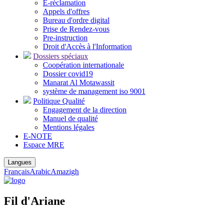
E-réclamation
Appels d'offres
Bureau d'ordre digital
Prise de Rendez-vous
Pre-instruction
Droit d'Accès à l'Information
Dossiers spéciaux
Coopération internationale
Dossier covid19
Manarat Al Motawassit
système de management iso 9001
Politique Qualité
Engagement de la direction
Manuel de qualité
Mentions légales
E-NOTE
Espace MRE
Langues
Français
Arabic
Amazigh
Fil d'Ariane