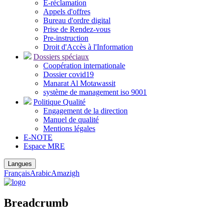
E-réclamation
Appels d'offres
Bureau d'ordre digital
Prise de Rendez-vous
Pre-instruction
Droit d'Accès à l'Information
Dossiers spéciaux
Coopération internationale
Dossier covid19
Manarat Al Motawassit
système de management iso 9001
Politique Qualité
Engagement de la direction
Manuel de qualité
Mentions légales
E-NOTE
Espace MRE
Langues
Français
Arabic
Amazigh
Breadcrumb