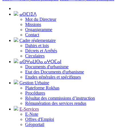
ⴰⵙⵎⵏⵉⴷ
Mot du Directeur
Missions
Organigramme
Contact
Cadre réglementaire
Dahirs et lois
Décrets et Arrêtés
Circulaires
ⴰⵙⵖⴰⵡⵙⴰ ⴰⵖⵔⵎⴰⵏ
Documents d'urbanisme
Etat des Documents d'urbanisme
Etudes générales et spécifiques
Gestion Urbaine
Plateforme Rokhas
Procédures
Résultat des commissions d’instruction
Rémunération des services rendus
E-Services
E-Note
Offres d'Emploi
Géoportail