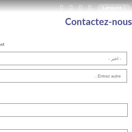
Langues
Contactez-nous
title
act