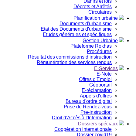
Dahirs et lois
Décrets et Arrêtés
Circulaires
Planification urbaine
Documents d'urbanisme
Etat des Documents d'urbanisme
Etudes générales et spécifiques
Gestion Urbaine
Plateforme Rokhas
Procédures
Résultat des commissions d’instruction
Rémunération des services rendus
E-Services
E-Note
Offres d'Emploi
Géoportail
E-réclamation
Appels d'offres
Bureau d'ordre digital
Prise de Rendez-vous
Pre-instruction
Droit d'Accès à l'Information
Dossiers spéciaux
Coopération internationale
Dossier covid19