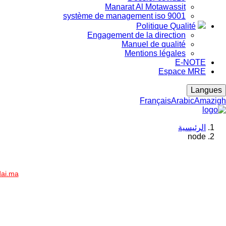
Manarat Al Motawassit
système de management iso 9001
Politique Qualité
Engagement de la direction
Manuel de qualité
Mentions légales
E-NOTE
Espace MRE
Langues
Français
Arabic
Amazigh
الرئيسية
node
Breadcrumb
dai.ma