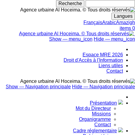
بحث
Langues
Français
Arabic
Amazigh
0 items
Show — menu_icon
Hide — menu_icon
menu_icon
Espace MRE 2026
Droit d'Accès à l'Information
Liens utiles
Contact
Show — Navigation principale
Hide — Navigation principale
Navigation
principale
Présentation
Mot du Directeur
Missions
Organigramme
Contact
Cadre réglementaire