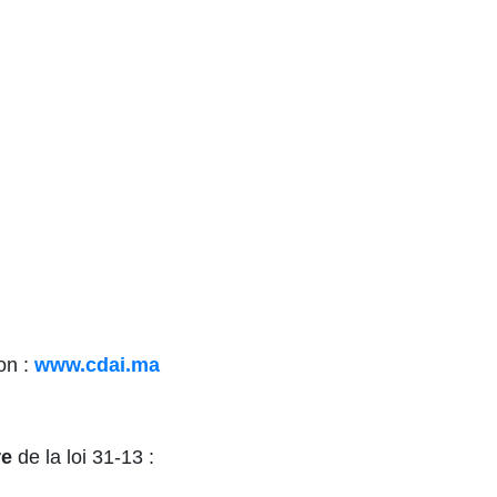
on :
www.cdai.ma
re
de la loi 31-13 :