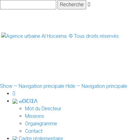
Search
Navigation
Show — Navigation principale
Hide — Navigation principale
principale
ⴰⵙⵎⵏⵉⴷ
Mot du Directeur
Missions
Organigramme
Contact
Cadre réglementaire