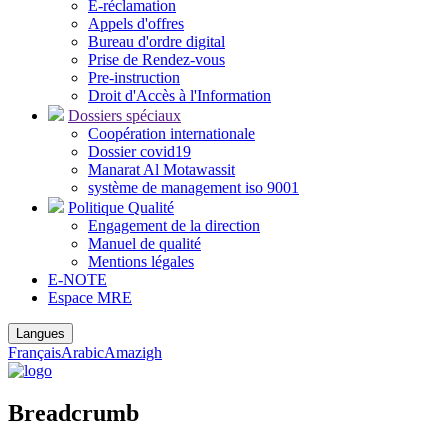
E-réclamation
Appels d'offres
Bureau d'ordre digital
Prise de Rendez-vous
Pre-instruction
Droit d'Accès à l'Information
Dossiers spéciaux
Coopération internationale
Dossier covid19
Manarat Al Motawassit
système de management iso 9001
Politique Qualité
Engagement de la direction
Manuel de qualité
Mentions légales
E-NOTE
Espace MRE
Langues
Français
Arabic
Amazigh
Breadcrumb