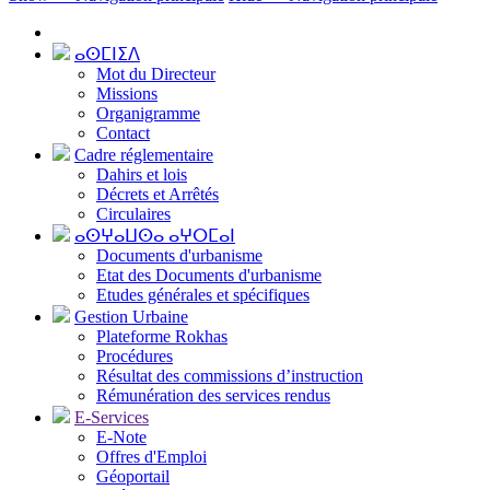
ⴰⵙⵎⵏⵉⴷ
Mot du Directeur
Missions
Organigramme
Contact
Cadre réglementaire
Dahirs et lois
Décrets et Arrêtés
Circulaires
ⴰⵙⵖⴰⵡⵙⴰ ⴰⵖⵔⵎⴰⵏ
Documents d'urbanisme
Etat des Documents d'urbanisme
Etudes générales et spécifiques
Gestion Urbaine
Plateforme Rokhas
Procédures
Résultat des commissions d’instruction
Rémunération des services rendus
E-Services
E-Note
Offres d'Emploi
Géoportail