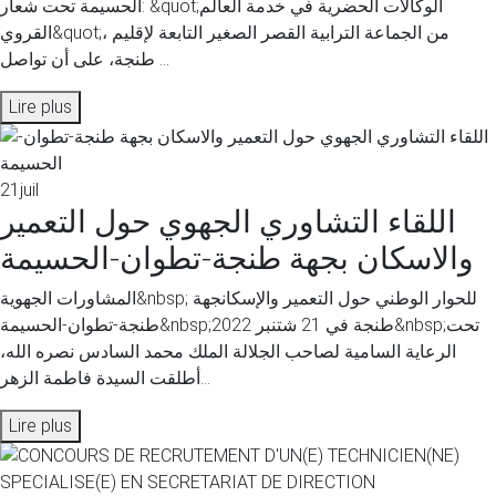
الحسيمة تحت شعار: &quot;الوكالات الحضرية في خدمة العالم
القروي&quot;، من الجماعة الترابية القصر الصغير التابعة لإقليم
طنجة، على أن تواصل ...
Lire plus
21
juil
اللقاء التشاوري الجهوي حول التعمير
والاسكان بجهة طنجة-تطوان-الحسيمة
المشاورات الجهوية&nbsp; للحوار الوطني حول التعمير والإسكانجهة
طنجة-تطوان-الحسيمة&nbsp;طنجة في 21 شتنبر 2022&nbsp;تحت
الرعاية السامية لصاحب الجلالة الملك محمد السادس نصره الله،
أطلقت السيدة فاطمة الزهر...
Lire plus