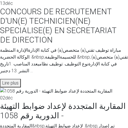
13
déc
CONCOURS DE RECRUTEMENT
D'UN(E) TECHNICIEN(NE)
SPECIALISE(E) EN SECRETARIAT
DE DIRECTION
مباراة توظيف تقني(ة) متخصص(ة) في كتابة الإدارةالإدارة المنظمة
:الوكالة الحضرية &nbsp;للحسيمةالوظيفة &nbsp;:تقني(ة) متخصص(ة)
في كتابة الإدارةنوع التوظيف :توظيف نظاميعدد المناصب :1تاريخ
النشر :13 دجنبر ...
Lire plus
02
déc
المقاربة المتجددة لإعداد ضوابط التهيئة
- الدورية رقم 1058
المقاربة المتجددة&nbsp;لإعداد ضوابط التهيئة :&nbsp;تم إصدار