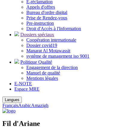
E-réclamation
Appels d'offres
Bureau d'ordre digital
Prise de Rendez-vous
Pre-instruction
Droit d'Accès à l'Information
Dossiers spéciaux
Coopération internationale
Dossier covid19
Manarat Al Motawassit
système de management iso 9001
Politique Qualité
Engagement de la direction
Manuel de qualité
Mentions légales
E-NOTE
Espace MRE
Langues
Français
Arabic
Amazigh
Fil d'Ariane