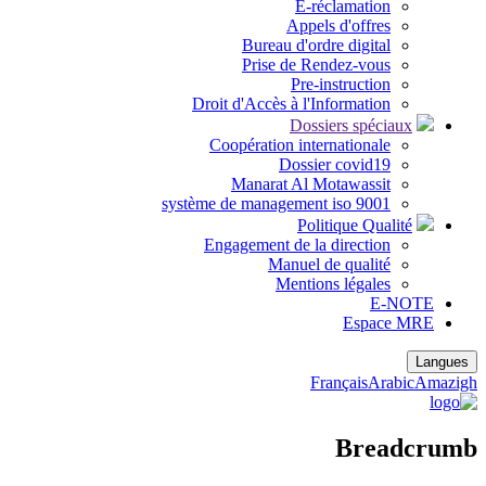
E-réclamation
Appels d'offres
Bureau d'ordre digital
Prise de Rendez-vous
Pre-instruction
Droit d'Accès à l'Information
Dossiers spéciaux
Coopération internationale
Dossier covid19
Manarat Al Motawassit
système de management iso 9001
Politique Qualité
Engagement de la direction
Manuel de qualité
Mentions légales
E-NOTE
Espace MRE
Langues
Français
Arabic
Amazigh
Breadcrumb