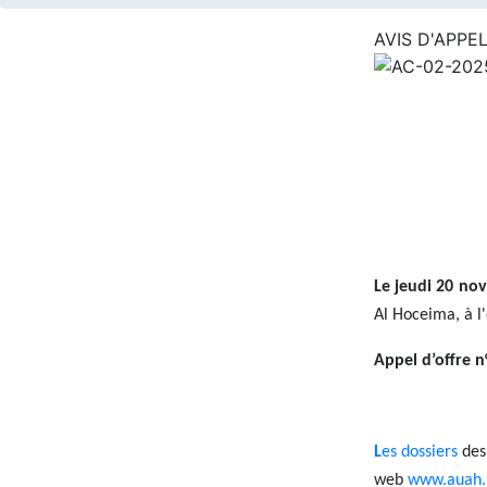
AVIS D'APPE
Image
Le jeudi 20 no
Al Hoceima, à l'
Appel d’offre n
L
es dossiers
des 
web
www.auah