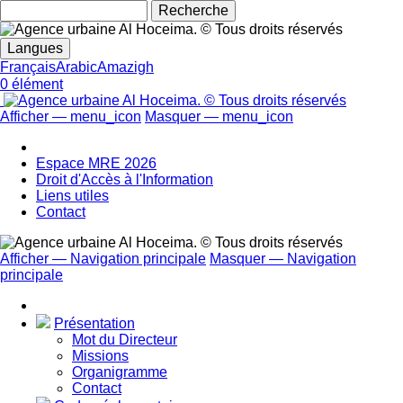
Rechecher
Langues
Français
Arabic
Amazigh
0 élément
Afficher — menu_icon
Masquer — menu_icon
menu_icon
Espace MRE 2026
Droit d'Accès à l'Information
Liens utiles
Contact
Afficher — Navigation principale
Masquer — Navigation
principale
Navigation
principale
Présentation
Mot du Directeur
Missions
Organigramme
Contact