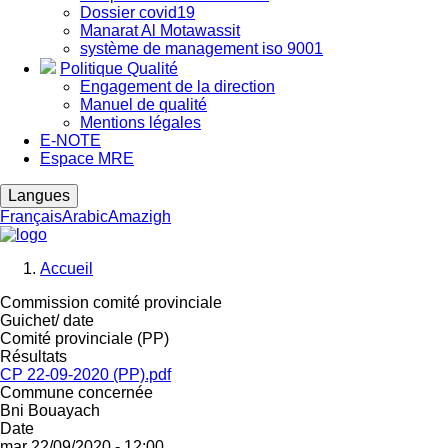
Dossier covid19
Manarat Al Motawassit
système de management iso 9001
Politique Qualité
Engagement de la direction
Manuel de qualité
Mentions légales
E-NOTE
Espace MRE
Langues
Français
Arabic
Amazigh
Accueil
Fil
Commission comité provinciale
d'Ariane
Guichet/ date
Comité provinciale (PP)
Résultats
CP 22-09-2020 (PP).pdf
Commune concernée
Bni Bouayach
Date
mar 22/09/2020 - 12:00