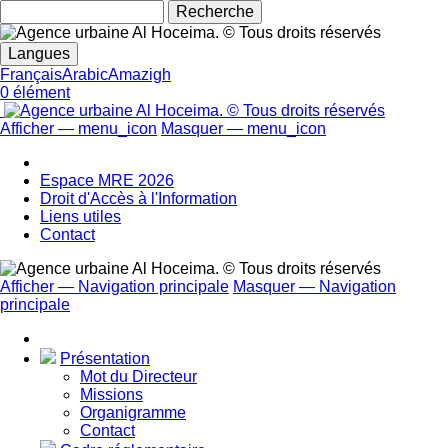
Rechecher
Langues
Français
Arabic
Amazigh
0 élément
Afficher — menu_icon
Masquer — menu_icon
menu_icon
Espace MRE 2026
Droit d'Accès à l'Information
Liens utiles
Contact
Afficher — Navigation principale
Masquer — Navigation
principale
Navigation
principale
Présentation
Mot du Directeur
Missions
Organigramme
Contact